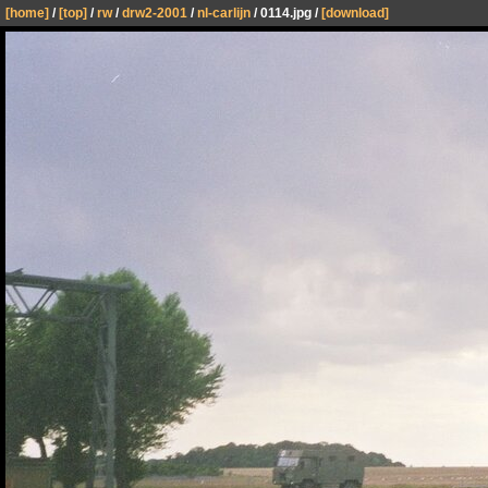
[home]
/
[top]
/
rw
/
drw2-2001
/
nl-carlijn
/ 0114.jpg /
[download]