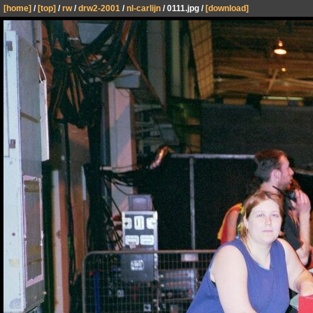
[home]
/
[top]
/
rw
/
drw2-2001
/
nl-carlijn
/ 0111.jpg /
[download]